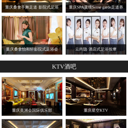
重庆桑拿手舞足道·影院式足浴
重庆SPA灵境Sense garde足道养
按摩SPA
生（观音桥店）
重庆桑拿怡和轩影院式足浴会
云尚隐·酒店式足浴按摩
馆
·SPA（九街旗舰店）
KTV酒吧
重庆美洲会国际俱乐部
重庆星空KTV