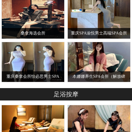
桑拿海选会所
重庆SPA渝悦男士高端SPA会所
重庆桑拿会所怡必思男士SPA
本娜娜养生SPA会所（解放碑
养生会所
店）
足浴按摩